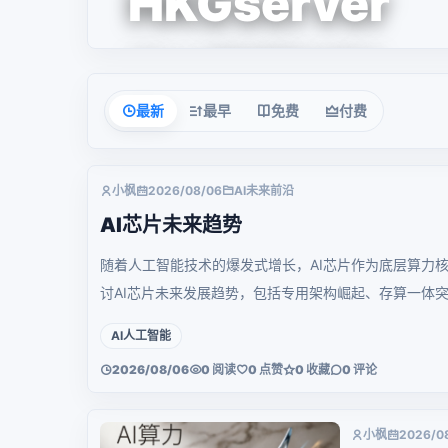
HKGserver
HKGserver是国内靠谱的企业级云计
算服务提供商。提供稳定、安全、高
速以及极具性价比的云服务器、云存
最新
最早
免费
付费
储等优质产品提供给用户。
小枫
2026/08/06
AI未来前沿
AI芯片未来趋势
随着人工智能技术的爆发式增长，AI芯片作为底层算力
讨AI芯片未来发展趋势，包括专用架构崛起、存算一体突破
封装等，揭示算力时代的演进方向。
AI人工智能
2026/08/06
0 阅读
0 点赞
0 收藏
0 评论
小枫
2026/0